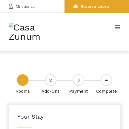
Mi cuenta
Reserva ahora
1
2
3
4
Rooms
Add-Ons
Payment
Complete
Your Stay